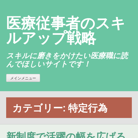
コ
ン
医療従事者のスキ
テ
ン
ルアップ戦略
ツ
へ
スキルに磨きをかけたい医療職に読
ス
んでほしいサイトです！
キ
ッ
プ
メインメニュー
カテゴリー:
特定行為
新制度で活躍の幅を広げる