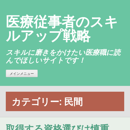
コ
ン
医療従事者のスキ
テ
ン
ルアップ戦略
ツ
へ
スキルに磨きをかけたい医療職に読
ス
んでほしいサイトです！
キ
ッ
プ
メインメニュー
カテゴリー:
民間
取得する資格選びは慎重